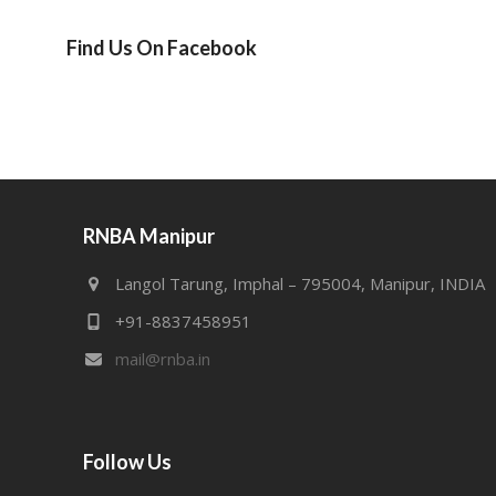
Find Us On Facebook
RNBA Manipur
Langol Tarung, Imphal – 795004, Manipur, INDIA
+91-8837458951
mail@rnba.in
Follow Us